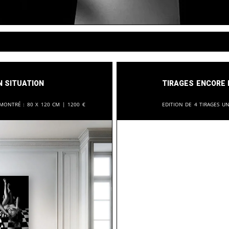
n situation
Tirages encore 
 montré :
80 x 120 cm |
1200
€
Edition de 4 tirages u