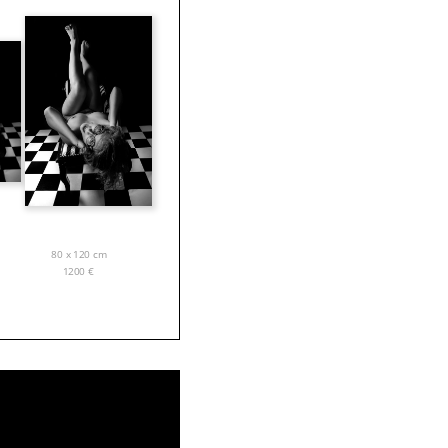
80 x 120 cm
1200
€