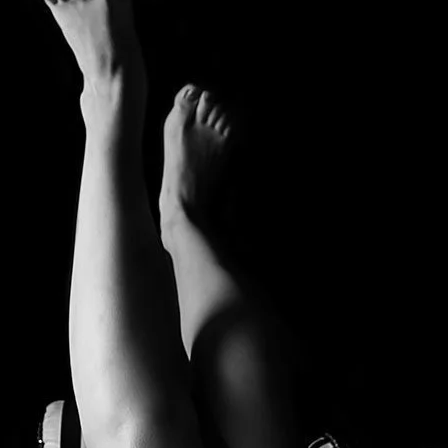
Brooke Shaden
Idan Wizen
Deborah Zuanazzi