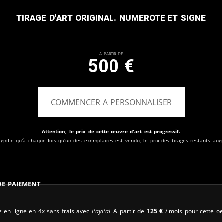
Tirage d'art original. Numerote et signe
A partir de
500
€
COMMENCER A PERSONNALISER
Attention, le prix de cette œuvre d'art est progressif.
ignifie qu'à chaque fois qu'un des exemplaires est vendu, le prix des tirages restants au
 de paiement
 en ligne en 4x sans frais avec
PayPal
. A partir de
125
€
/ mois pour cette oe