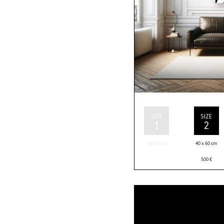
SIZE
SIZE
1
2
Sold Out
40 x 60 cm
500
€