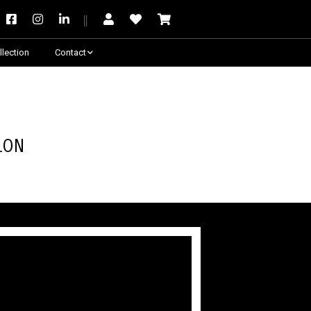
llection
Contact
Besoin de conseil ?
lon