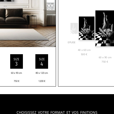
EPUISE
40 x 60 cm
500
€
60 x 90 cm
SIZE
SIZE
750
€
3
4
60 x 90 cm
80 x 120 cm
750
€
1200
€
Choisissez votre format et vos finitions