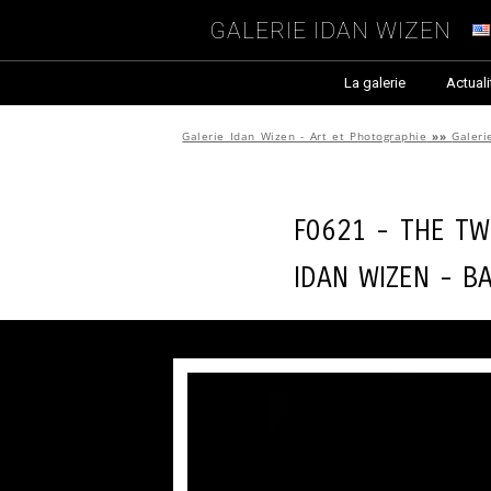
Galerie Idan Wizen
La galerie
Actuali
Galerie Idan Wizen - Art et Photographie
»»
Galeri
F0621 - The t
Idan Wizen -
B