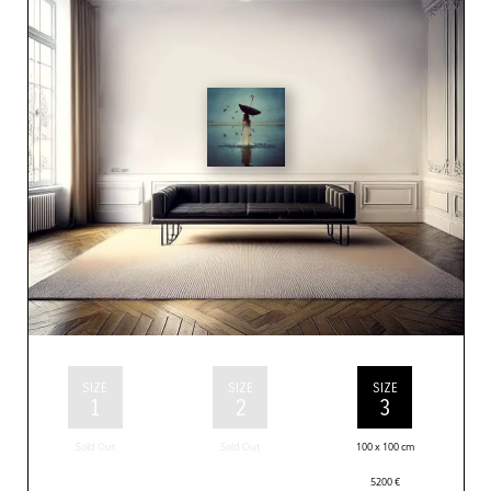
SIZE
SIZE
SIZE
1
2
3
Sold Out
Sold Out
100 x 100 cm
5200
€