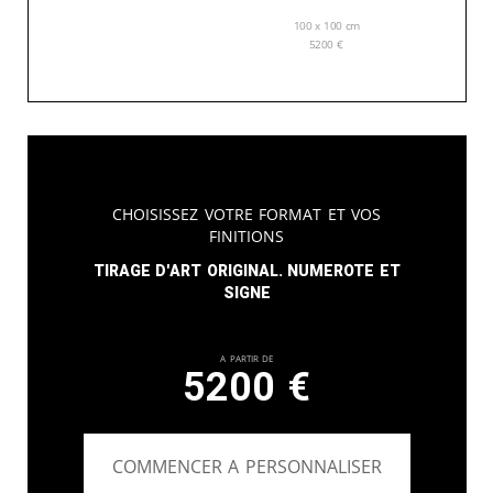
100 x 100 cm
5200
€
Choisissez votre format et vos
finitions
Tirage d'art original. Numerote et
signe
A partir de
5200
€
COMMENCER A PERSONNALISER