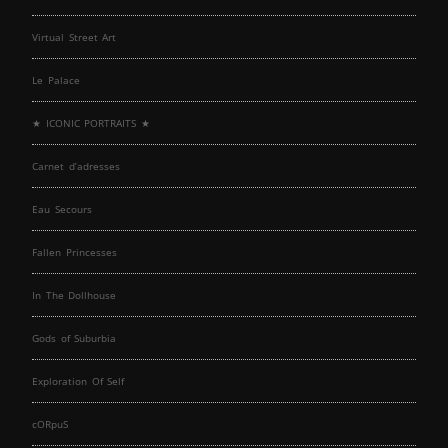
Virtual Street Art
Le Palace
★ ICONIC PORTRAITS ★
Carnet d’adresses
Eau Secours
Fallen Princesses
In The Dollhouse
Gods of Suburbia
Exploration Of Self
cORpuS