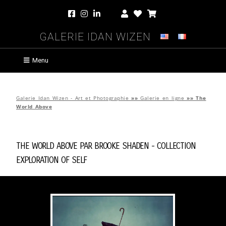
Galerie Idan Wizen
Menu
Galerie Idan Wizen - Art et Photographie
»»
Galerie en ligne
»»
The
World Above
The World Above par
Brooke Shaden
-
Collection
Exploration of Self