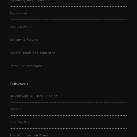
Frequently Asked Question
My account
Lost password
Delivery & Returns
General terms and conditions
Retrait de commande
Collections
Un Anonyme Nu Dans Le Salon
Hinders
Into The Box
The World We Left Them