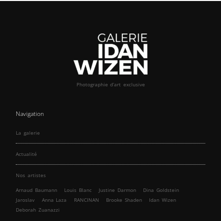
Photographie d’art exclusive
Navigation
La galerie
Actualité
Nos artistes
Arnaud Baumann
Louis Blanc
Justine Darmon
Dina Goldstein
Jaroslav
Anna Laza
RANCINAN
Brooke Shaden
Idan Wizen
Deborah Zuanazzi