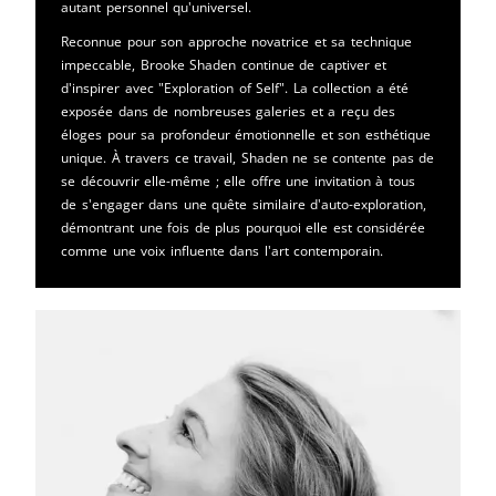
autant personnel qu'universel.
Reconnue pour son approche novatrice et sa technique
impeccable, Brooke Shaden continue de captiver et
d'inspirer avec "Exploration of Self". La collection a été
exposée dans de nombreuses galeries et a reçu des
éloges pour sa profondeur émotionnelle et son esthétique
unique. À travers ce travail, Shaden ne se contente pas de
se découvrir elle-même ; elle offre une invitation à tous
de s'engager dans une quête similaire d'auto-exploration,
démontrant une fois de plus pourquoi elle est considérée
comme une voix influente dans l'art contemporain.