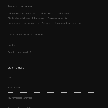
Acquérir une oeuvre
Découvrir par collection
Découvrir par thématique
Choix des critiques & Lauréats
Presque épuisée !
Commander une oeuvre sur Artsper
Découvrir toutes les oeuvres
Livres et objets de collection
Contact
Besoin de conseil ?
Galerie d’art
Home
Newsletter
My favorites artwork