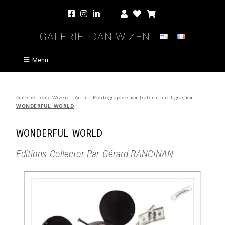
Galerie Idan Wizen
Menu
Galerie Idan Wizen - Art et Photographie
»»
Galerie en ligne
»»
WONDERFUL WORLD
WONDERFUL WORLD
Editions Collector Par Gérard RANCINAN