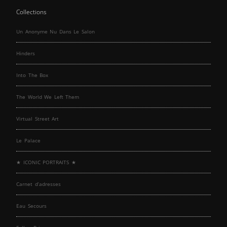
Collections
Un Anonyme Nu Dans Le Salon
Hinders
Into The Box
The World We Left Them
Virtual Street Art
Le Palace
★ ICONIC PORTRAITS ★
Carnet d’adresses
Eau Secours