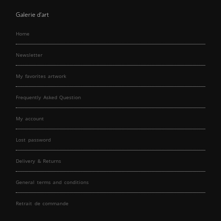
Galerie d’art
Home
Newsletter
My favorites artwork
Frequently Asked Question
My account
Lost password
Delivery & Returns
General terms and conditions
Retrait de commande