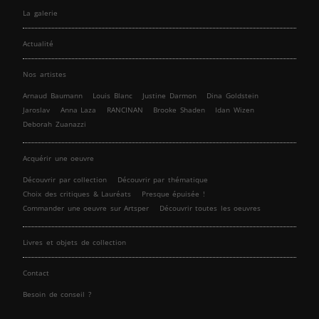
La galerie
Actualité
Nos artistes
Arnaud Baumann
Louis Blanc
Justine Darmon
Dina Goldstein
Jaroslav
Anna Laza
RANCINAN
Brooke Shaden
Idan Wizen
Deborah Zuanazzi
Acquérir une oeuvre
Découvrir par collection
Découvrir par thématique
Choix des critiques & Lauréats
Presque épuisée !
Commander une oeuvre sur Artsper
Découvrir toutes les oeuvres
Livres et objets de collection
Contact
Besoin de conseil ?