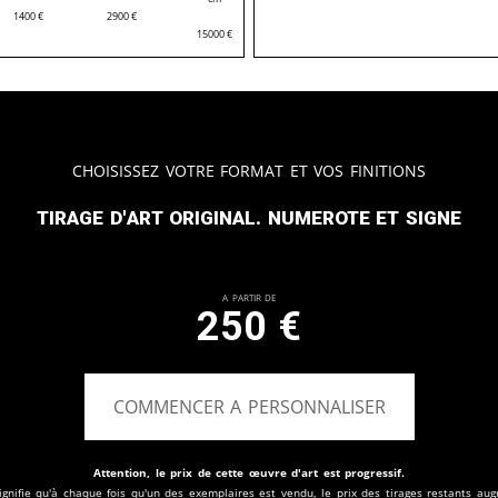
1400
€
2900
€
15000
€
Choisissez votre format et vos finitions
Tirage d'art original. Numerote et signe
A partir de
250
€
COMMENCER A PERSONNALISER
Attention, le prix de cette œuvre d'art est progressif.
ignifie qu'à chaque fois qu'un des exemplaires est vendu, le prix des tirages restants au