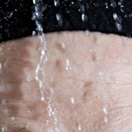
Brooke Shaden
Idan Wizen
Deborah Zuanazzi