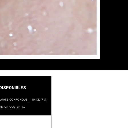
disponibles
rmats confondus | 10 XS, 7 S,
ire unique en XL