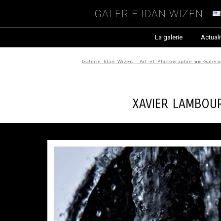
Galerie Idan Wizen
La galerie
Actuali
Galerie Idan Wizen - Art et Photographie
»»
Galeri
Xavier Lambou