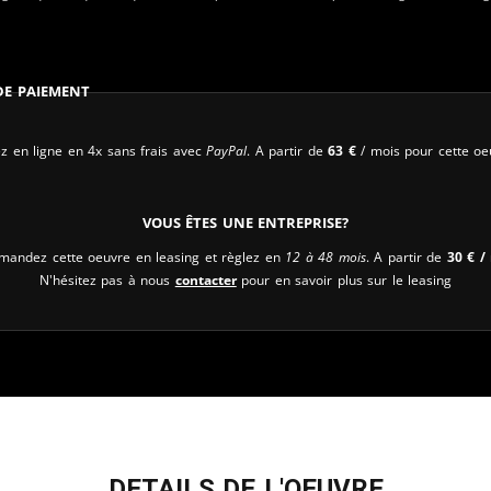
 de paiement
z en ligne en 4x sans frais avec
PayPal
. A partir de
63
€
/ mois pour cette oe
Vous êtes une entreprise?
andez cette oeuvre en leasing et règlez en
12 à 48 mois
. A partir de
30
€
/ 
N'hésitez pas à nous
contacter
pour en savoir plus sur le leasing
DETAILS DE L'OEUVRE