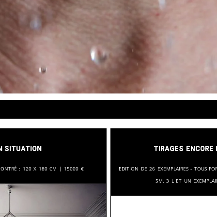
n situation
Tirages encore 
montré :
120 x 180 cm |
15000
€
Edition de 26 exemplaires - tous fo
5M, 3 L et un exempla