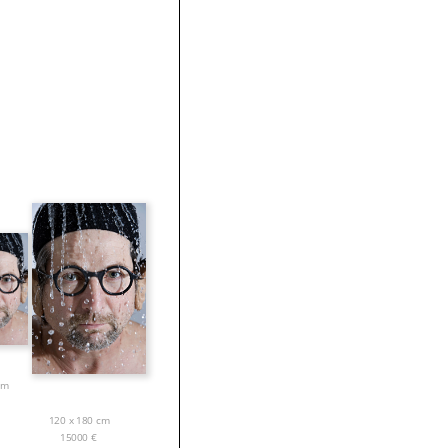
cm
120 x 180 cm
15000
€