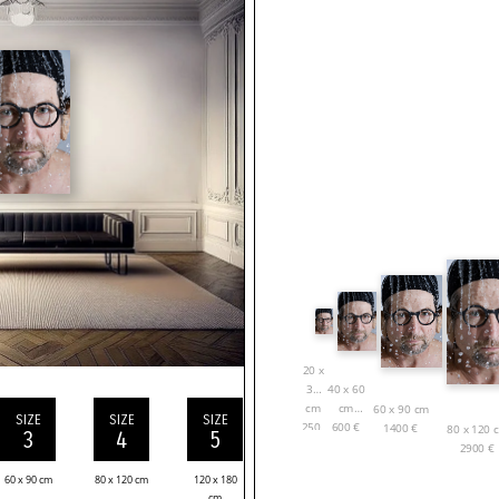
20 x
30
40 x 60
cm
cm
60 x 90 cm
SIZE
SIZE
SIZE
250
€
600
€
1400
€
80 x 120 
3
4
5
2900
€
60 x 90 cm
80 x 120 cm
120 x 180
cm