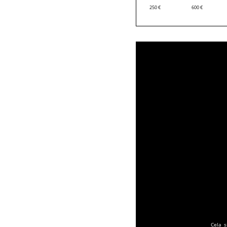
250
€
600
€
Cela s