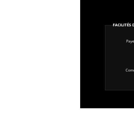
Facilités
Paye
Comm