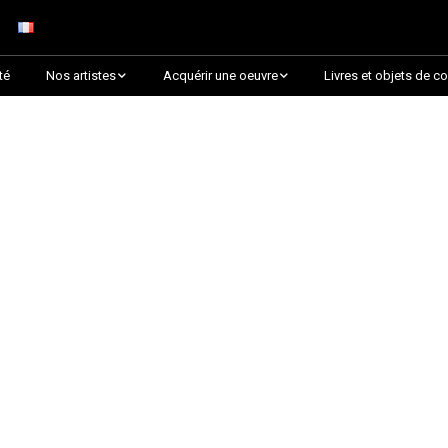
té
Nos artistes
Acquérir une oeuvre
Livres et objets de co
Arnaud Baumann
Découvrir par collection
Louis Blanc
Découvrir par thématique
Justine Darmon
Choix des critiques &
Lauréats
Dina Goldstein
Presque épuisée !
Jaroslav
Commander une oeuvre
sur Artsper
Anna Laza
Découvrir toutes les
RANCINAN
oeuvres