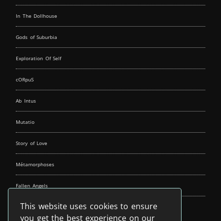
In The Dollhouse
Gods of Suburbia
Exploration Of Self
cORpuS
Ab Intus
Mutatio
Story of Love
Métamorphoses
Fallen Angels
This website uses cookies to ensure
Music Spirit
you get the best experience on our