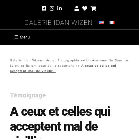
Galerie Idan Wizen
Menu
Galerie Idan Wizen - Art et Photographie
»»
Un Anonyme Nu Dans Le
Salon
»»
Ils ont posé et ils racontent
»»
A ceux et celles qui
acceptent mal de vieillir…
Témoignage
A ceux et celles qui
acceptent mal de