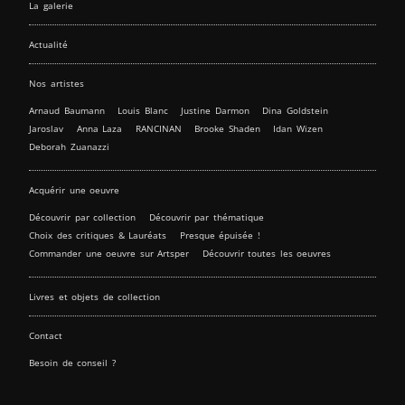
La galerie
Actualité
Nos artistes
Arnaud Baumann
Louis Blanc
Justine Darmon
Dina Goldstein
Jaroslav
Anna Laza
RANCINAN
Brooke Shaden
Idan Wizen
Deborah Zuanazzi
Acquérir une oeuvre
Découvrir par collection
Découvrir par thématique
Choix des critiques & Lauréats
Presque épuisée !
Commander une oeuvre sur Artsper
Découvrir toutes les oeuvres
Livres et objets de collection
Contact
Besoin de conseil ?