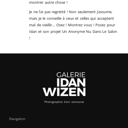
montrer autre chose !
Je ne l’ai pas regretté ! Non seulement j’assume,
mais je le conseille à ceux et celles qui acceptent
mal de vieillir… Osez ! Montrez vous ! Posez pour
Idan et son projet Un Anonyme Nu Dans Le Salon
!
Photographie d’art exclusive
Navigation