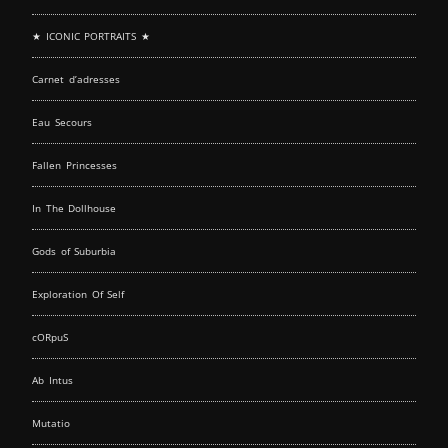
★ ICONIC PORTRAITS ★
Carnet d’adresses
Eau Secours
Fallen Princesses
In The Dollhouse
Gods of Suburbia
Exploration Of Self
cORpuS
Ab Intus
Mutatio