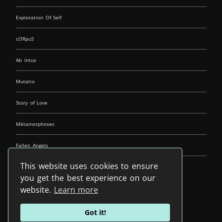
Exploration Of Self
cORpuS
Ab Intus
Mutatio
Story of Love
Métamorphoses
Fallen Angels
This website uses cookies to ensure
Music Spirit
you get the best experience on our
website.
Learn more
Got it!