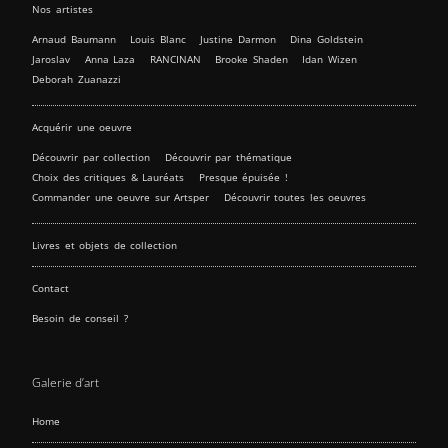
Nos artistes
Arnaud Baumann
Louis Blanc
Justine Darmon
Dina Goldstein
Jaroslav
Anna Laza
RANCINAN
Brooke Shaden
Idan Wizen
Deborah Zuanazzi
Acquérir une oeuvre
Découvrir par collection
Découvrir par thématique
Choix des critiques & Lauréats
Presque épuisée !
Commander une oeuvre sur Artsper
Découvrir toutes les oeuvres
Livres et objets de collection
Contact
Besoin de conseil ?
Galerie d’art
Home