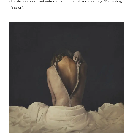
des discours de motivation et en écrivant sur son blog “Promoting
Passion”.