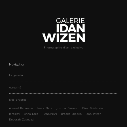
Photographie d’art exclusive
Navigation
La galerie
Actualité
Nos artistes
Arnaud Baumann
Louis Blanc
Justine Darmon
Dina Goldstein
Jaroslav
Anna Laza
RANCINAN
Brooke Shaden
Idan Wizen
Deborah Zuanazzi