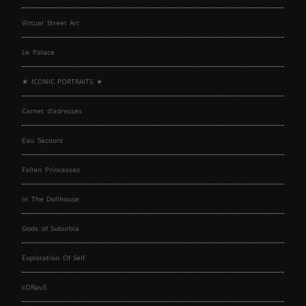
Virtual Street Art
Le Palace
★ ICONIC PORTRAITS ★
Carnet d’adresses
Eau Secours
Fallen Princesses
In The Dollhouse
Gods of Suburbia
Exploration Of Self
cORpuS