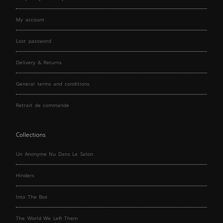
My account
Lost password
Delivery & Returns
General terms and conditions
Retrait de commande
Collections
Un Anonyme Nu Dans Le Salon
Hinders
Into The Box
The World We Left Them