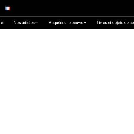
té
Nos artistes
Acquérir une oeuvre
Livres et objets de co
Arnaud Baumann
Découvrir par collection
Louis Blanc
Découvrir par thématique
Justine Darmon
Choix des critiques &
Lauréats
Dina Goldstein
Presque épuisée !
Jaroslav
Commander une oeuvre
sur Artsper
Anna Laza
Découvrir toutes les
RANCINAN
oeuvres