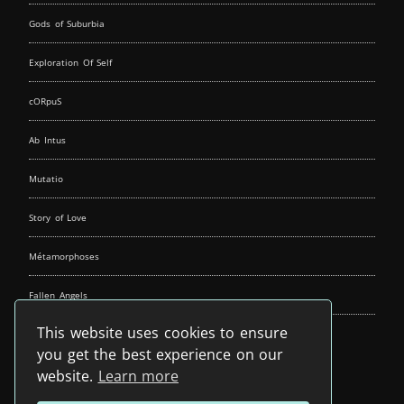
Gods of Suburbia
Exploration Of Self
cORpuS
Ab Intus
Mutatio
Story of Love
Métamorphoses
Fallen Angels
This website uses cookies to ensure
Music Spirit
you get the best experience on our
website.
Learn more