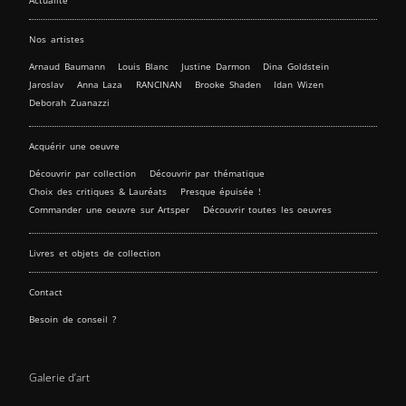
Nos artistes
Arnaud Baumann
Louis Blanc
Justine Darmon
Dina Goldstein
Jaroslav
Anna Laza
RANCINAN
Brooke Shaden
Idan Wizen
Deborah Zuanazzi
Acquérir une oeuvre
Découvrir par collection
Découvrir par thématique
Choix des critiques & Lauréats
Presque épuisée !
Commander une oeuvre sur Artsper
Découvrir toutes les oeuvres
Livres et objets de collection
Contact
Besoin de conseil ?
Galerie d’art