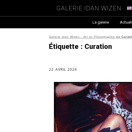
Galerie Idan Wizen
La galerie
Actuali
Galerie Idan Wizen - Art et Photographie
»»
Curat
Étiquette :
Curation
22 AVRIL 2024