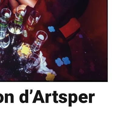
Brooke Shaden
Idan Wizen
Deborah Zuanazzi
on d’Artsper