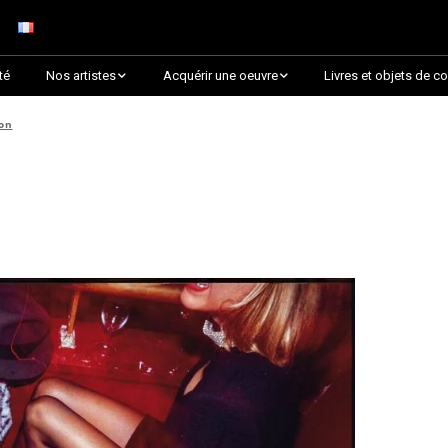
té
Nos artistes
Acquérir une oeuvre
Livres et objets de co
Arnaud Baumann
Découvrir par collection
ion
Louis Blanc
Découvrir par thématique
Justine Darmon
Choix des critiques &
Lauréats
Dina Goldstein
Presque épuisée !
Jaroslav
Commander une oeuvre
sur Artsper
Anna Laza
Découvrir toutes les
RANCINAN
oeuvres