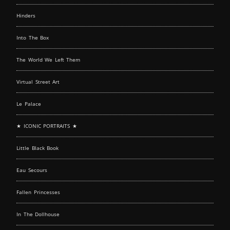
Hinders
Into The Box
The World We Left Them
Virtual Street Art
Le Palace
★ ICONIC PORTRAITS ★
Little Black Book
Eau Secours
Fallen Princesses
In The Dollhouse