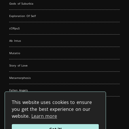
Gods of Suburbia
Exploration Of Self
cORpuS
Ab Intus
Mutatio
Story of Love
Metamorphosis
Fallen Angels
This website uses cookies to ensure
Music Spirit
you get the best experience on our
website.
Learn more