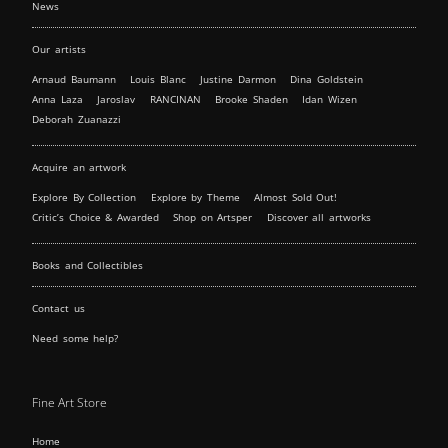
News
Our artists
Arnaud Baumann
Louis Blanc
Justine Darmon
Dina Goldstein
Anna Laza
Jaroslav
RANCINAN
Brooke Shaden
Idan Wizen
Deborah Zuanazzi
Acquire an artwork
Explore By Collection
Explore by Theme
Almost Sold Out!
Critic’s Choice & Awarded
Shop on Artsper
Discover all artworks
Books and Collectibles
Contact us
Need some help?
Fine Art Store
Home