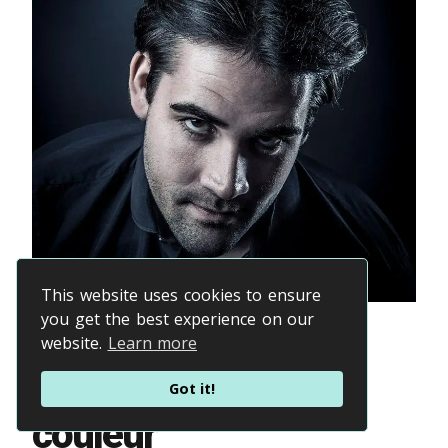
This website uses cookies to ensure
you get the best experience on our
Séance photo de
website.
Learn more
portrait visage :
Got it!
couleur