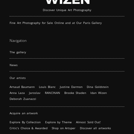
Discover Unique Art Photography
Fine Art Photography for Sale Online and at Our Paris Gallery
Navigation
The gallery
News
Our artists
Arnaud Baumann
Louis Blanc
Justine Darmon
Dina Goldstein
Anna Laza
Jaroslav
RANCINAN
Brooke Shaden
Idan Wizen
Deborah Zuanazzi
Acquire an artwork
Explore By Collection
Explore by Theme
Almost Sold Out!
Critic’s Choice & Awarded
Shop on Artsper
Discover all artworks