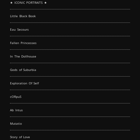
★ ICONIC PORTRAITS ★
Little Black Book
Eau Secours
Fallen Princesses
In The Dollhouse
Gods of Suburbia
Exploration Of Self
cORpuS
Ab Intus
Mutatio
Story of Love