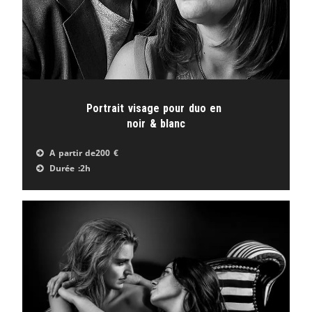
Portrait visage pour duo en
noir & blanc
A partir de
200 €
Durée :
2h