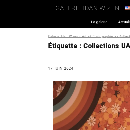
Galerie Idan Wizen
La galerie
Actuali
Galerie Idan Wizen - Art et Photographie
»»
Colle
Étiquette :
Collections U
17 JUIN 2024