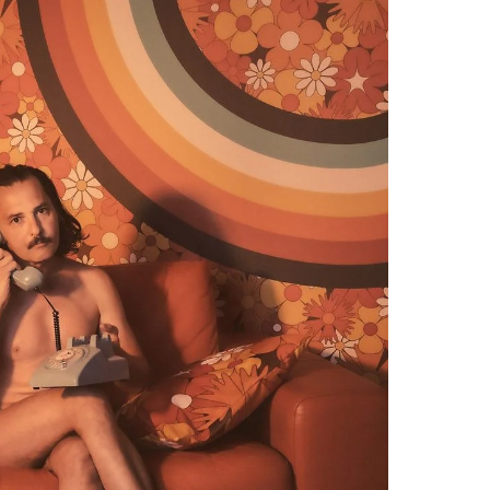
Brooke Shaden
Idan Wizen
Deborah Zuanazzi