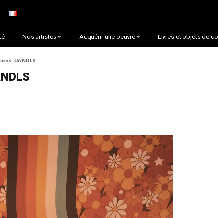
té
Nos artistes
Acquérir une oeuvre
Livres et objets de co
Arnaud Baumann
Découvrir par collection
ctions UANDLS
ANDLS
Louis Blanc
Découvrir par thématique
Justine Darmon
Choix des critiques &
Lauréats
Dina Goldstein
Presque épuisée !
Jaroslav
Commander une oeuvre
sur Artsper
Anna Laza
Découvrir toutes les
RANCINAN
oeuvres