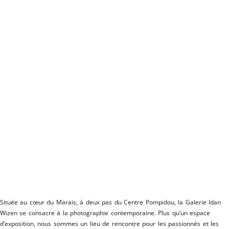
La galerie Idan Wizen
Une galerie d'art spécialisée en photographie
contemporaine
Située au cœur du Marais, à deux pas du Centre Pompidou, la Galerie Idan
Wizen se consacre à la photographie contemporaine. Plus qu’un espace
d’exposition, nous sommes un lieu de rencontre pour les passionnés et les